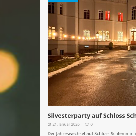
Unver
[ 22. April 2025 ]
Karn
[ 23. März 2025 ]
J
[ 25. November 2024 ]
Rev
[ 13. August 2024 ]
Rev
[ 13. August 2024 ]
Mit
[ 13. August 2024 ]
Silv
[ 21. Januar 2026 ]
sorgt für unvergessl
Silvesterparty auf Schloss Sc
21. Januar 2026
0
Der Jahreswechsel auf Schloss Schlemmin 