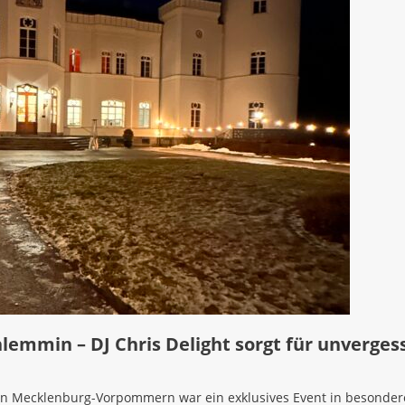
gessliche Oster-Nacht mit DJ Chris Delight
AKTUELLES
eval 2025
AKTUELLES
ahresendspurt
AKTUELLES
iew Pfingstfest Hiddensee 2024
RAMPENLICHT
iew Horster Woche 2024
EVENTS
 der Liebe zur Musik
AKTUELLES
esterparty auf Schloss Schlemmin – DJ Chris Delight
ichen Jahreswechsel
AKTUELLES
hlemmin – DJ Chris Delight sorgt für unverge
in Mecklenburg-Vorpommern war ein exklusives Event in besondere