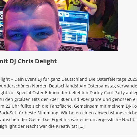
it DJ Chris Delight
light – Dein Event DJ für ganz Deutschland Die Osterfeiertage 2025
 wunderschönen Norden Deutschlands! Am Ostersamstag verwande
light zur Special Oster Edition der beliebten Daddy Cool-Party aufl
 zu den größten Hits der 70er, 80er und 90er Jahre und genossen e
um 22 Uhr füllte sich die Tanzfläche. Gemeinsam mit meinem DJ-K
-Back-Set für beste Stimmung. Wir boten einen abwechslungsreich
ünschen der Gäste. Das Ergebnis war eine unvergessliche Nacht, in
ghlight der Nacht war die Kreativität
[…]