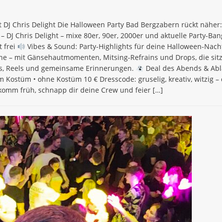
DJ Chris Delight Die Halloween Party Bad Bergzabern rückt näher:
 DJ Chris Delight – mixe 80er, 90er, 2000er und aktuelle Party-Ba
t frei
Vibes & Sound: Party-Highlights für deine Halloween-Nacht 
läche – mit Gänsehautmomenten, Mitsing-Refrains und Drops, die si
tos, Reels und gemeinsame Erinnerungen.
Deal des Abends & Ablau
im Kostüm • ohne Kostüm 10 € Dresscode: gruselig, kreativ, witzig 
 komm früh, schnapp dir deine Crew und feier
[…]