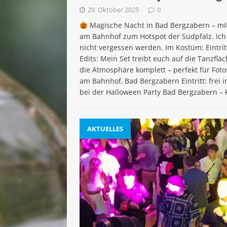
29. Oktober 2025
0
Magische Nacht in Bad Bergzabern – mit 
am Bahnhof zum Hotspot der Südpfalz. Ich –
nicht vergessen werden. Im Kostüm: Eintrit
Edits: Mein Set treibt euch auf die Tanzf
die Atmosphäre komplett – perfekt für Fo
am Bahnhof, Bad Bergzabern Eintritt: frei 
bei der Halloween Party Bad Bergzabern –
AKTUELLES