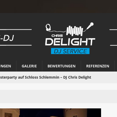
UNGEN
GALERIE
BEWERTUNGEN
REFERENZEN
 Jahresrückblick 2025 – Musik, Emotionen &
e
AKTUELLES
lloween Party in Bad Bergzabern
AKTUELLES
 – 60 Gäste – 1 unvergessliche Party!
RAMPENLICHT