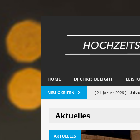
HOME
DJ CHRIS DELIGHT
LEIST
DJ
NEUIGKEITEN
[ 6. November 2025 ]
besondere Moment
Aktuelles
Ha
[ 29. Oktober 2025 ]
60 Jahre
[ 8. Juli 2025 ]
AKTUELLES