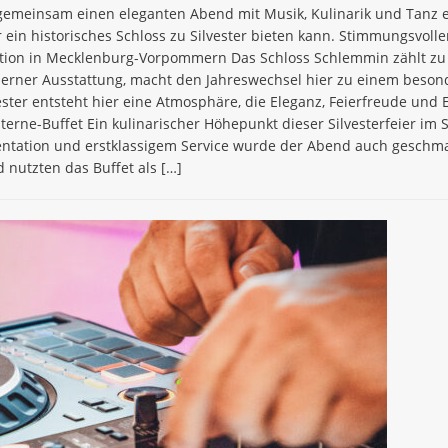
gemeinsam einen eleganten Abend mit Musik, Kulinarik und Tanz e
ein historisches Schloss zu Silvester bieten kann. Stimmungsvoll
ation in Mecklenburg-Vorpommern Das Schloss Schlemmin zählt zu d
oderner Ausstattung, macht den Jahreswechsel hier zu einem beson
er entsteht hier eine Atmosphäre, die Eleganz, Feierfreude und Ex
Sterne-Buffet Ein kulinarischer Höhepunkt dieser Silvesterfeier im
äsentation und erstklassigem Service wurde der Abend auch geschma
d nutzten das Buffet als
[…]